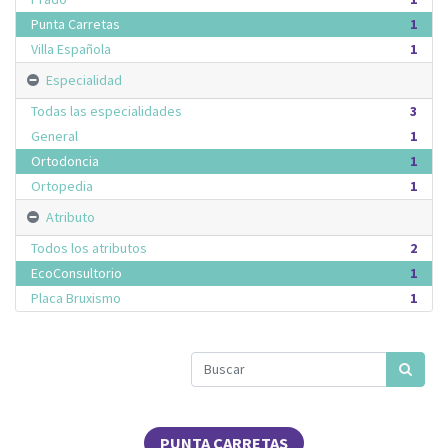
Punta Carretas
1
Villa Española
1
Especialidad
Todas las especialidades
3
General
1
Ortodoncia
1
Ortopedia
1
Atributo
Todos los atributos
2
EcoConsultorio
1
Placa Bruxismo
1
PUNTA CARRETAS