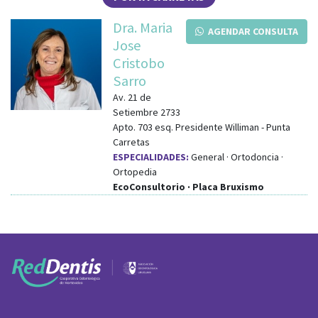
Dra. Maria
AGENDAR CONSULTA
Jose
Cristobo
Sarro
Av. 21 de
Setiembre 2733
Apto. 703
esq.
Presidente Williman
-
Punta
Carretas
ESPECIALIDADES:
General · Ortodoncia ·
Ortopedia
EcoConsultorio · Placa Bruxismo