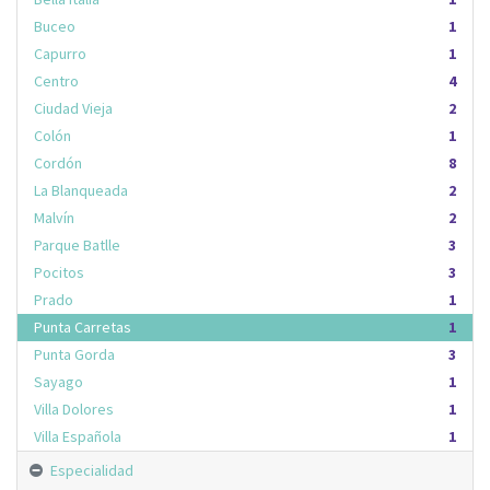
Buceo
1
Capurro
1
Centro
4
Ciudad Vieja
2
Colón
1
Cordón
8
La Blanqueada
2
Malvín
2
Parque Batlle
3
Pocitos
3
Prado
1
Punta Carretas
1
Punta Gorda
3
Sayago
1
Villa Dolores
1
Villa Española
1
Especialidad