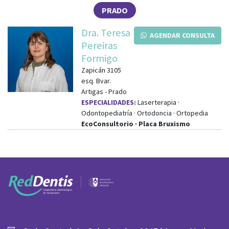
PRADO
Dra. Teresa
AGENDAR CONSULTA
Pereiras
Formigo
Zapicán 3105
esq.
Bvar.
Artigas
-
Prado
ESPECIALIDADES:
Laserterapia ·
Odontopediatría · Ortodoncia · Ortopedia
EcoConsultorio · Placa Bruxismo