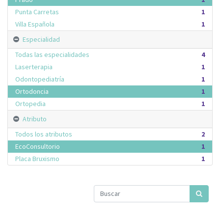
Punta Carretas
1
Villa Española
1
Especialidad
Todas las especialidades
4
Laserterapia
1
Odontopediatría
1
Ortodoncia
1
Ortopedia
1
Atributo
Todos los atributos
2
EcoConsultorio
1
Placa Bruxismo
1