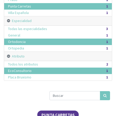
Punta Carretas
1
Villa Española
1
Especialidad
Todas las especialidades
3
General
1
Ortodoncia
1
Ortopedia
1
Atributo
Todos los atributos
2
EcoConsultorio
1
Placa Bruxismo
1
PUNTA CARRETAS