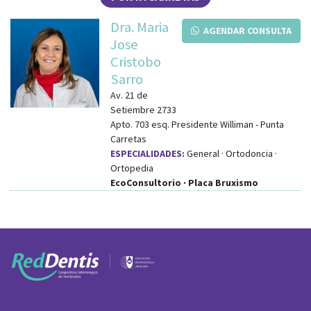
Dra. Maria
AGENDAR CONSULTA
Jose
Cristobo
Sarro
Av. 21 de
Setiembre 2733
Apto. 703
esq.
Presidente Williman
-
Punta
Carretas
ESPECIALIDADES:
General · Ortodoncia ·
Ortopedia
EcoConsultorio · Placa Bruxismo