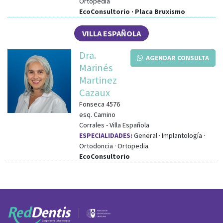
Ortopedia
EcoConsultorio · Placa Bruxismo
VILLA ESPAÑOLA
Dra.
AGENDAR CONSULTA
Marinés
Martinez
Cazaux
Fonseca 4576
esq.
Camino
Corrales
-
Villa Española
ESPECIALIDADES:
General · Implantología ·
Ortodoncia · Ortopedia
EcoConsultorio