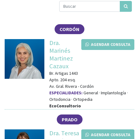
CORDÓN
Dra.
AGENDAR CONSULTA
Marinés
Martinez
Cazaux
Br. Artigas 1443
Apto. 204
esq.
Av. Gral. Rivera
-
Cordón
ESPECIALIDADES:
General · Implantología ·
Ortodoncia · Ortopedia
EcoConsultorio
PRADO
Dra. Teresa
AGENDAR CONSULTA