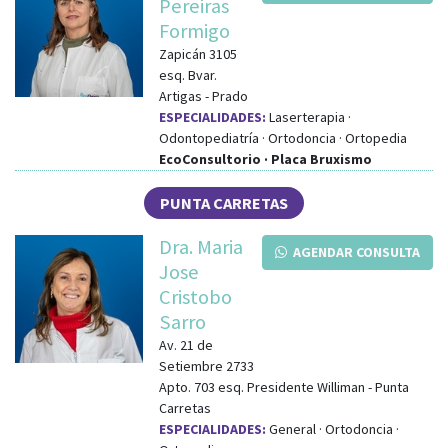
Pereiras
Formigo
Zapicán 3105
esq.
Bvar.
Artigas
-
Prado
ESPECIALIDADES:
Laserterapia ·
Odontopediatría · Ortodoncia · Ortopedia
EcoConsultorio · Placa Bruxismo
PUNTA CARRETAS
Dra. Maria
AGENDAR CONSULTA
Jose
Cristobo
Sarro
Av. 21 de
Setiembre 2733
Apto. 703
esq.
Presidente Williman
-
Punta
Carretas
ESPECIALIDADES:
General · Ortodoncia ·