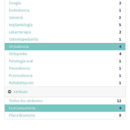
Cirugía
2
Endodoncia
1
General
3
Implantología
5
Laserterapia
2
Odontopediatría
1
Ortodoncia
4
Ortopedia
4
Patología oral
1
Periodoncia
1
Prostodoncia
1
Rehabilitación
1
Atributo
Todos los atributos
12
EcoConsultorio
4
Placa Bruxismo
8