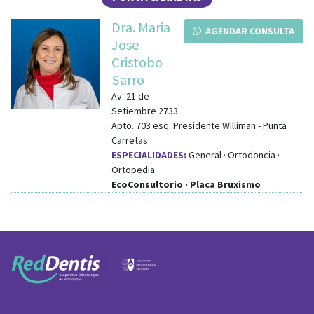
Dra. Maria
AGENDAR CONSULTA
Jose
Cristobo
Sarro
Av. 21 de
Setiembre 2733
Apto. 703
esq.
Presidente Williman
-
Punta
Carretas
ESPECIALIDADES:
General · Ortodoncia ·
Ortopedia
EcoConsultorio · Placa Bruxismo