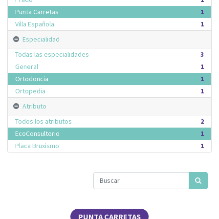
Punta Carretas
1
Villa Española
1
Especialidad
Todas las especialidades
3
General
1
Ortodoncia
1
Ortopedia
1
Atributo
Todos los atributos
2
EcoConsultorio
1
Placa Bruxismo
1
PUNTA CARRETAS