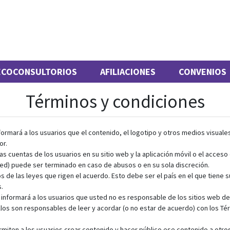
ECOCONSULTORIOS
AFILIACIONES
CONVENIOS
Términos y condiciones
formará a los usuarios que el contenido, el logotipo y otros medios visua
or.
s cuentas de los usuarios en su sitio web y la aplicación móvil o el acceso d
ed) puede ser terminado en caso de abusos o en su sola discreción.
s de las leyes que rigen el acuerdo. Esto debe ser el país en el que tiene s
.
informará a los usuarios que usted no es responsable de los sitios web de 
los son responsables de leer y acordar (o no estar de acuerdo) con los Tér
ermiten a los usuarios crear contenido y hacer público ese contenido a otro