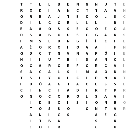
T
T
L
L
B
E
N
N
N
U
T
E
R
O
D
I
A
N
C
T
T
A
A
N
O
R
E
A
J
T
E
O
O
L
S
C
D
I
L
C
O
E
L
L
L
I
B
I
E
A
A
O
S
S
E
O
O
Z
O
A
D
S
A
B
O
U
S
G
G
A
N
S
I
M
S
E
D
N
B
Í
Í
C
I
E
A
É
O
R
O
I
O
A
A
I
F
N
G
D
C
T
N
V
N
A
P
Ó
I
E
N
I
I
U
T
E
I
D
A
N
C
L
Ó
C
A
R
O
R
F
O
R
C
A
I
S
A
C
A
L
S
I
M
A
O
D
N
T
S
I
Y
Ó
I
C
I
P
N
A
T
I
D
Ó
A
G
T
A
C
E
S
S
E
C
I
N
C
I
A
D
I
R
T
P
R
O
G
O
C
C
R
O
L
S
A
A
I
I
D
E
O
I
S
I
O
N
R
O
T
O
S
S
O
O
N
T
A
R
A
N
I
G
S
A
E
G
L
T
B
A
S
R
E
O
I
R
C
U