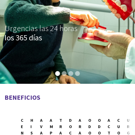
Urgencias las 24 horas
los 365 días
BENEFICIOS
C
H
A
A
T
D
A
O
O
A
C
U
E
I
V
M
R
O
R
D
D
C
U
R
N
S
A
P
A
C
A
O
O
T
O
G