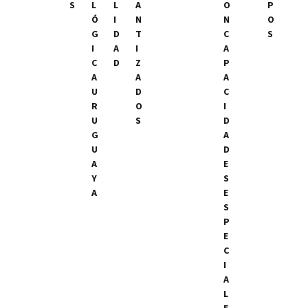
S
L
L
A
O
P
Ó
I
N
N
O
G
D
T
C
S
I
A
I
A
C
D
Z
P
A
A
A
U
D
C
R
O
I
U
S
D
G
A
U
D
A
E
Y
S
A
E
S
P
E
C
I
A
L
E