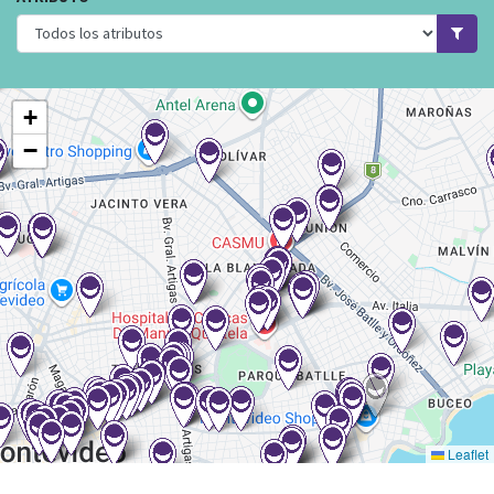
+
−
Leaflet