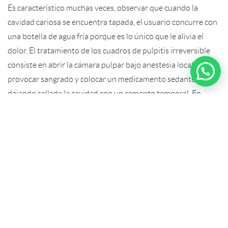
Es característico muchas veces, observar que cuando la
cavidad cariosa se encuentra tapada, el usuario concurre con
una botella de agua fría porque es lo único que le alivia el
dolor. El tratamiento de los cuadros de pulpitis irreversible
consiste en abrir la cámara pulpar bajo anestesia local para
provocar sangrado y colocar un medicamento sedante,
dejando sellada la cavidad con un cemento temporal. En
todos los casos, el usuario deberá procurar posteriormente
buscar una solución definitiva al problema.
Otro importante motivo de consulta en la urgencia
odontológica son los traumatismos dentales, especialmente
en niños. Las lesiones son muy variadas y van desde lesiones
de tejidos blandos, fracturas dentarias, luxaciones y pérdida
de dientes. Revisten mayor gravedad en dientes
permanentes, variando el tratamiento según el tipo de