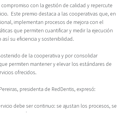
 compromiso con la gestión de calidad y repercute
icio. Este premio destaca a las cooperativas que, en
ucional, implementan procesos de mejora con el
ticas que permiten cuantificar y medir la ejecución
así su eficiencia y sostenibilidad.
sostenido de la cooperativa y por consolidar
que permiten mantener y elevar los estándares de
rvicios ofrecidos.
 Pereiras, presidenta de RedDentis, expresó:
rvicio debe ser continuo: se ajustan los procesos, se
rrige si hay fallas. Haber sido reconocidos nos indica
ecto. Agradecemos profundamente a todos: a
ianza, a los colegas por su compromiso, a los