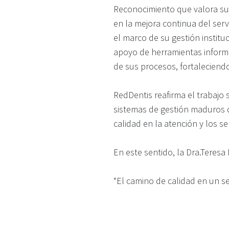
Reconocimiento que valora su
en la mejora continua del serv
el marco de su gestión instit
apoyo de herramientas informá
de sus procesos, fortaleciendo 
RedDentis reafirma el trabajo 
sistemas de gestión maduros 
calidad en la atención y los se
En este sentido, la Dra.Teresa
“El camino de calidad en un se
brindan capacitaciones y se co
que vamos en el camino corr
nuestros usuarios por su conf