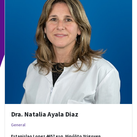
Dra. Natalia Ayala Diaz
General
Estanislao Lopez 4657
esq.
Hipólito Yrigoyen