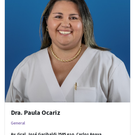
Dra. Paula Ocariz
General
Av. Gral. José Garibaldi 2585
esq.
Carlos Anaya