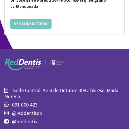
Dr. José Brito Foresti 3044 Apto. 405
esq.
Belgrano
La Blanqueada
VER CONSULTORIO
Sede Central: Av. 8 de Octubre 3047 bis esq. Mario
Moreno
091 060 423
@reddentisok
@reddentis