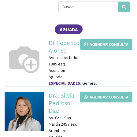
AGUADA
Dr. Federico
AGENDAR CONSULTA
Alonso
Avda. Libertador
1885
esq.
Asunción
-
Aguada
ESPECIALIDADES:
General
Dra. Silvia
AGENDAR CONSULTA
Pedroso
Diaz
Av. Gral. San
Martín 2457
esq.
Aramburu
-
Aguada