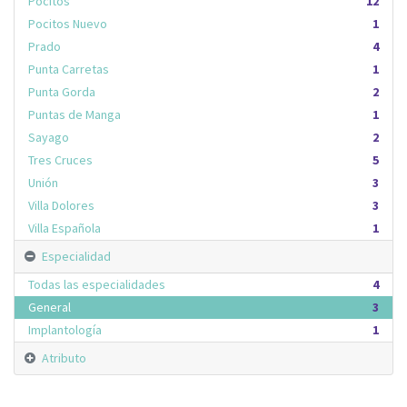
Pocitos
12
Pocitos Nuevo
1
Prado
4
Punta Carretas
1
Punta Gorda
2
Puntas de Manga
1
Sayago
2
Tres Cruces
5
Unión
3
Villa Dolores
3
Villa Española
1
Especialidad
Todas las especialidades
4
General
3
Implantología
1
Atributo