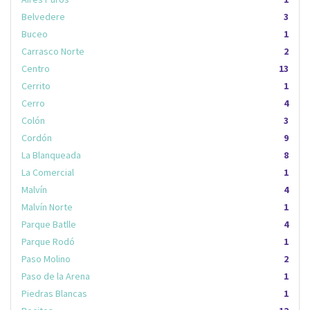
Belvedere
3
Buceo
1
Carrasco Norte
2
Centro
13
Cerrito
1
Cerro
4
Colón
3
Cordón
9
La Blanqueada
8
La Comercial
1
Malvín
4
Malvín Norte
1
Parque Batlle
4
Parque Rodó
1
Paso Molino
2
Paso de la Arena
1
Piedras Blancas
1