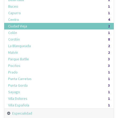
Buceo
1
Capurro
1
Centro
4
Ciudad Vieja
2
Colón
1
Cordón
8
La Blanqueada
2
Malvín
2
Parque Batlle
3
Pocitos
3
Prado
1
Punta Carretas
1
Punta Gorda
3
Sayago
1
Villa Dolores
1
Villa Española
1
Especialidad