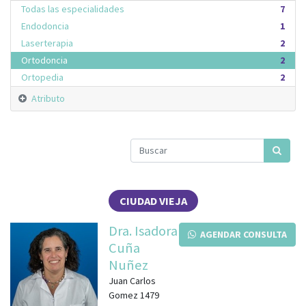
Todas las especialidades
7
Endodoncia
1
Laserterapia
2
Ortodoncia
2
Ortopedia
2
Atributo
CIUDAD VIEJA
Dra. Isadora
AGENDAR CONSULTA
Cuña
Nuñez
Juan Carlos
Gomez 1479