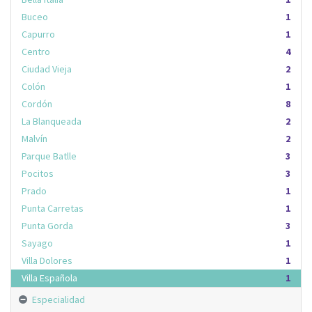
Buceo
1
Capurro
1
Centro
4
Ciudad Vieja
2
Colón
1
Cordón
8
La Blanqueada
2
Malvín
2
Parque Batlle
3
Pocitos
3
Prado
1
Punta Carretas
1
Punta Gorda
3
Sayago
1
Villa Dolores
1
Villa Española
1
Especialidad