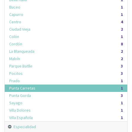
Buceo
1
Capurro
1
Centro
4
Ciudad Vieja
2
Colón
1
Cordón
8
La Blanqueada
2
Malvín
2
Parque Batlle
3
Pocitos
3
Prado
1
Punta Carretas
1
Punta Gorda
3
Sayago
1
Villa Dolores
1
Villa Española
1
Especialidad