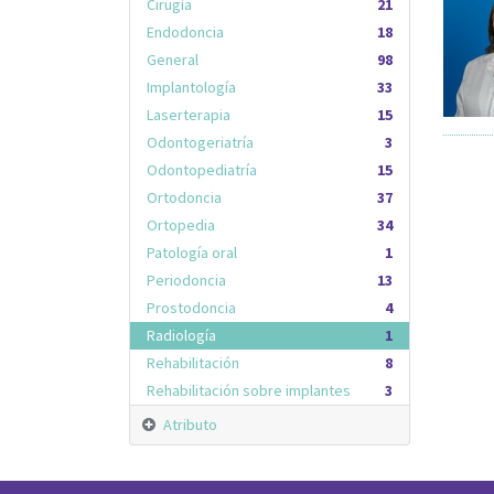
Cirugía
21
Endodoncia
18
General
98
Implantología
33
Laserterapia
15
Odontogeriatría
3
Odontopediatría
15
Ortodoncia
37
Ortopedia
34
Patología oral
1
Periodoncia
13
Prostodoncia
4
Radiología
1
Rehabilitación
8
Rehabilitación sobre implantes
3
Atributo