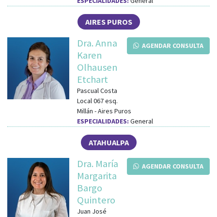
ESPECIALIDADES:
General
AIRES PUROS
Dra. Anna
AGENDAR CONSULTA
Karen
Olhausen
Etchart
Pascual Costa
Local 067
esq.
Millán
-
Aires Puros
ESPECIALIDADES:
General
ATAHUALPA
Dra. María
AGENDAR CONSULTA
Margarita
Bargo
Quintero
Juan José