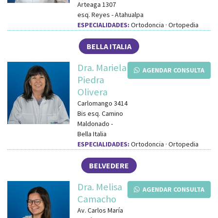
Arteaga 1307
esq.
Reyes
-
Atahualpa
ESPECIALIDADES:
Ortodoncia · Ortopedia
BELLA ITALIA
Dra. Mariela
AGENDAR CONSULTA
Piedra
Olivera
Carlomango 3414
Bis
esq.
Camino
Maldonado
-
Bella Italia
ESPECIALIDADES:
Ortodoncia · Ortopedia
BELVEDERE
Dra. Melisa
AGENDAR CONSULTA
Camacho
Av. Carlos María