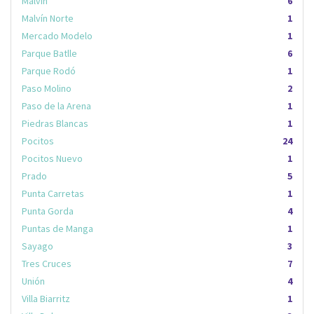
Malvín
6
Malvín Norte
1
Mercado Modelo
1
Parque Batlle
6
Parque Rodó
1
Paso Molino
2
Paso de la Arena
1
Piedras Blancas
1
Pocitos
24
Pocitos Nuevo
1
Prado
5
Punta Carretas
1
Punta Gorda
4
Puntas de Manga
1
Sayago
3
Tres Cruces
7
Unión
4
Villa Biarritz
1