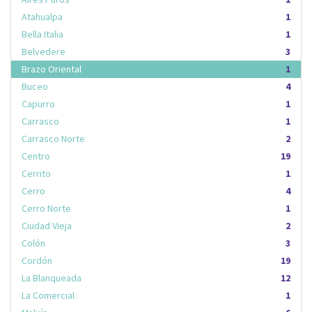
Atahualpa
1
Bella Italia
1
Belvedere
3
Brazo Oriental
1
Buceo
4
Capurro
1
Carrasco
1
Carrasco Norte
2
Centro
19
Cerrito
1
Cerro
4
Cerro Norte
1
Ciudad Vieja
2
Colón
3
Cordón
19
La Blanqueada
12
La Comercial
1