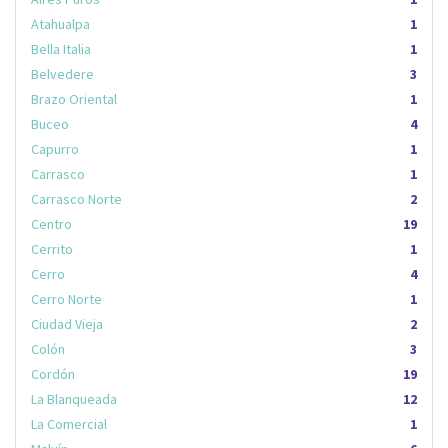
Atahualpa
1
Bella Italia
1
Belvedere
3
Brazo Oriental
1
Buceo
4
Capurro
1
Carrasco
1
Carrasco Norte
2
Centro
19
Cerrito
1
Cerro
4
Cerro Norte
1
Ciudad Vieja
2
Colón
3
Cordón
19
La Blanqueada
12
La Comercial
1