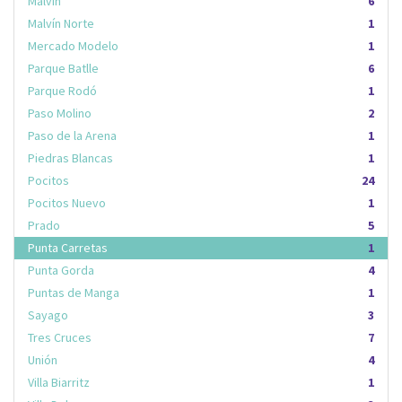
Malvín
6
Malvín Norte
1
Mercado Modelo
1
Parque Batlle
6
Parque Rodó
1
Paso Molino
2
Paso de la Arena
1
Piedras Blancas
1
Pocitos
24
Pocitos Nuevo
1
Prado
5
Punta Carretas
1
Punta Gorda
4
Puntas de Manga
1
Sayago
3
Tres Cruces
7
Unión
4
Villa Biarritz
1