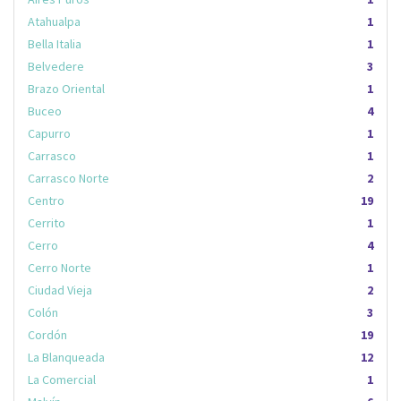
Atahualpa
1
Bella Italia
1
Belvedere
3
Brazo Oriental
1
Buceo
4
Capurro
1
Carrasco
1
Carrasco Norte
2
Centro
19
Cerrito
1
Cerro
4
Cerro Norte
1
Ciudad Vieja
2
Colón
3
Cordón
19
La Blanqueada
12
La Comercial
1