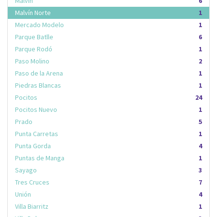
Malvín
6
Malvín Norte
1
Mercado Modelo
1
Parque Batlle
6
Parque Rodó
1
Paso Molino
2
Paso de la Arena
1
Piedras Blancas
1
Pocitos
24
Pocitos Nuevo
1
Prado
5
Punta Carretas
1
Punta Gorda
4
Puntas de Manga
1
Sayago
3
Tres Cruces
7
Unión
4
Villa Biarritz
1