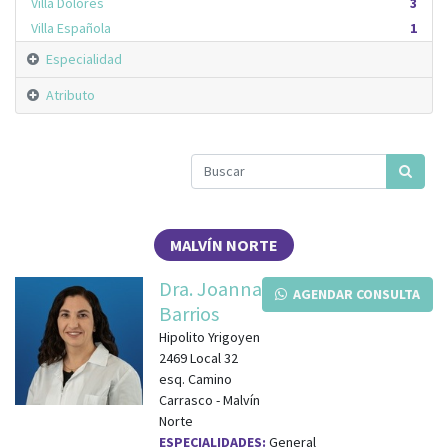
Villa Dolores
3
Villa Española
1
Especialidad
Atributo
MALVÍN NORTE
Dra. Joanna
AGENDAR CONSULTA
Barrios
Hipolito Yrigoyen
2469 Local 32
esq.
Camino
Carrasco
-
Malvín
Norte
ESPECIALIDADES:
General