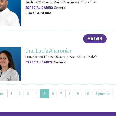
Justicia 2228
esq.
Martín García
-
La Comercial
ESPECIALIDADES:
General
Placa Bruxismo
MALVÍN
Dra. Lucía Aharonian
Fco. Solano López 1516
esq.
Asamblea
-
Malvín
ESPECIALIDADES:
General
ior
1
2
3
4
5
6
7
8
9
10
Siguiente