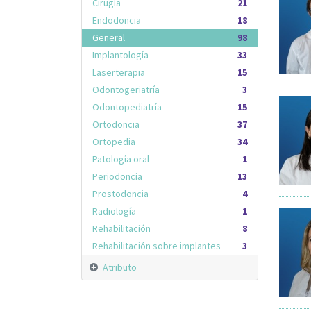
Cirugía
21
Endodoncia
18
General
98
Implantología
33
Laserterapia
15
Odontogeriatría
3
Odontopediatría
15
Ortodoncia
37
Ortopedia
34
Patología oral
1
Periodoncia
13
Prostodoncia
4
Radiología
1
Rehabilitación
8
Rehabilitación sobre implantes
3
Atributo