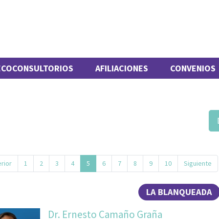
ECOCONSULTORIOS
AFILIACIONES
CONVENIOS
rior
1
2
3
4
5
6
7
8
9
10
Siguiente
LA BLANQUEADA
Dr. Ernesto Camaño Graña