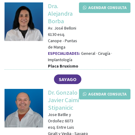
Dra.
AGENDAR CONSULTA
Alejandra
Borba
Av. José Belloni
6130
esq.
Canope
-
Puntas
de Manga
ESPECIALIDADES:
General · Cirugía ·
Implantología
Placa Bruxismo
SAYAGO
Dr. Gonzalo
AGENDAR CONSULTA
Javier Caimi
Stipanicic
Jose Batlle y
Ordoñez 6073
esq.
Entre Luis
Giralt y Vedia
-
Sayago