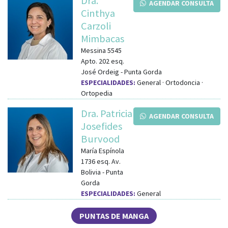
Dra.
AGENDAR CONSULTA
Cinthya
Carzoli
Mimbacas
Messina 5545
Apto. 202
esq.
José Ordeig
-
Punta Gorda
ESPECIALIDADES:
General · Ortodoncia ·
Ortopedia
Dra. Patricia
AGENDAR CONSULTA
Josefides
Burvood
María Espínola
1736
esq.
Av.
Bolivia
-
Punta
Gorda
ESPECIALIDADES:
General
PUNTAS DE MANGA