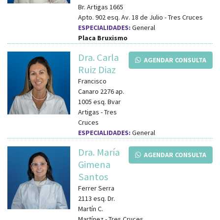
Br. Artigas 1665
Apto. 902
esq.
Av. 18 de Julio
-
Tres Cruces
ESPECIALIDADES:
General
Placa Bruxismo
Dra. Carla
AGENDAR CONSULTA
Ruiz Diaz
Francisco
Canaro 2276 ap.
1005
esq.
Bvar
Artigas
-
Tres
Cruces
ESPECIALIDADES:
General
Dra. María
AGENDAR CONSULTA
Gimena
Santos
Ferrer Serra
2113
esq.
Dr.
Martín C.
Martínez
-
Tres Cruces