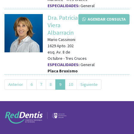
ESPECIALIDADES:
General
Dra. Patricia
AGENDAR CONSULTA
Viera
Albarracin
Mario Cassinoni
1629 Apto. 202
esq.
Av. 8 de
Octubre
-
Tres Cruces
ESPECIALIDADES:
General
Placa Bruxismo
Anterior
6
7
8
9
10
Siguiente