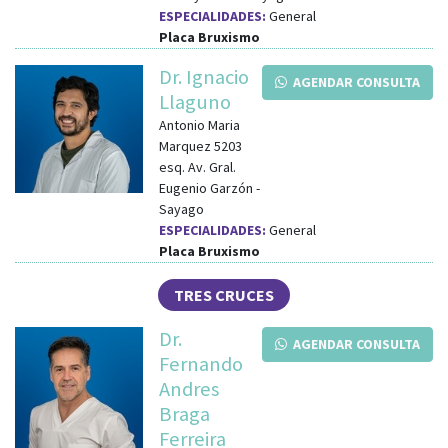
ESPECIALIDADES:
General
Placa Bruxismo
Dr. Ignacio
AGENDAR CONSULTA
Llaguno
Antonio Maria
Marquez 5203
esq.
Av. Gral.
Eugenio Garzón
-
Sayago
ESPECIALIDADES:
General
Placa Bruxismo
TRES CRUCES
Dr.
AGENDAR CONSULTA
Fernando
Andres
Braga
Ferreira